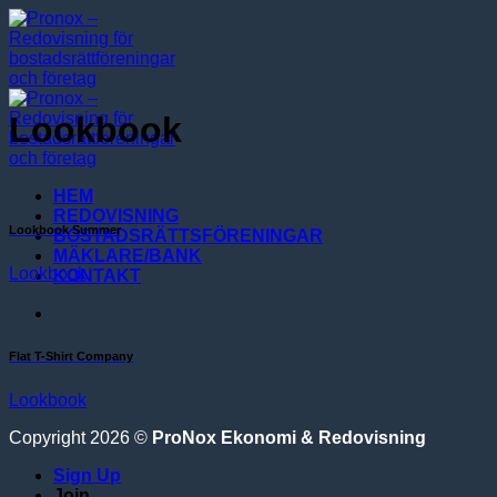
Skip
to
content
Lookbook
HEM
REDOVISNING
Lookbook Summer
BOSTADSRÄTTSFÖRENINGAR
MÄKLARE/BANK
Lookbook
KONTAKT
Flat T-Shirt Company
Lookbook
Copyright 2026 ©
ProNox Ekonomi & Redovisning
Sign Up
Join