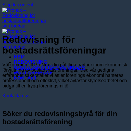
Skip to content
Redovisning för
bostadsrättsföreningar
HEM
REDOVISNING
Välkommen till ProNox, din pålitliga partner inom ekonomisk
BOSTADSRÄTTSFÖRENINGAR
förvaltning av bostadsrättsföreningar. Med vår gedigna
MÄKLARE/BANK
erfarenhet säkerställer vi att er förenings ekonomi hanteras
KONTAKT
professionellt och effektivt, vilket avlastar styrelsearbetet och
bidrar till en trygg föreningsmiljö.
Kontakta oss
Söker du redovisningsbyrå för din
bostadsrättsförening