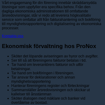
Vårt engagemang för din förening innebär skräddarsydda
lösningar som uppfyller era specifika behov. Från den
dagliga ekonomiska administrationen till omfattande
årsredovisningar, står vi redo att leverera högkvalitativ
service som omfattar allt från fakturahantering och bokföring
till myndighetsrapportering och digitalisering av ekonomiska
processer.
Kontakta oss
Ekonomisk förvaltning hos ProNox
Sköter det löpande aviseringen av hyror och avgifter.
Ser till så att föreningens fakturor betalas i tid.
Tar hand om leverantörers fakturor och utför
betalningar.
Tar hand om bokföringen i föreningen.
Tar ansvar för deklarationer och annan
myndighetsrapportering
Hanterar föreningens register och förteckningar
Sammanställer årsredovisningen och skickar ut
kallelser till årsstämman
Sköter dialogen med mäklare och banker vid
överlåtelse av bostad.